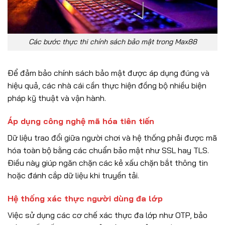
Các bước thực thi chính sách bảo mật trong Max88
Để đảm bảo chính sách bảo mật được áp dụng đúng và
hiệu quả, các nhà cái cần thực hiện đồng bộ nhiều biện
pháp kỹ thuật và vận hành.
Áp dụng công nghệ mã hóa tiên tiến
Dữ liệu trao đổi giữa người chơi và hệ thống phải được mã
hóa toàn bộ bằng các chuẩn bảo mật như SSL hay TLS.
Điều này giúp ngăn chặn các kẻ xấu chặn bắt thông tin
hoặc đánh cắp dữ liệu khi truyền tải.
Hệ thống xác thực người dùng đa lớp
Việc sử dụng các cơ chế xác thực đa lớp như OTP, bảo