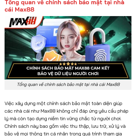
Tổng quan về chính sách bảo mật tại nhà
cái Max88
Tổng quan về chính sách bảo mật tại nhà cái Max88
Việc xây dựng một
chính sách bảo mật
toàn diện giúp
các nhà cái như Max88 không chỉ đáp ứng yêu cầu pháp
lý mà còn tạo dựng niềm tin vững chắc từ người chơi.
Chính sách này bao gồm việc thu thập, lưu trữ, xử lý và
bảo vệ mọi thông tin cá nhân trong quá trình tham gia