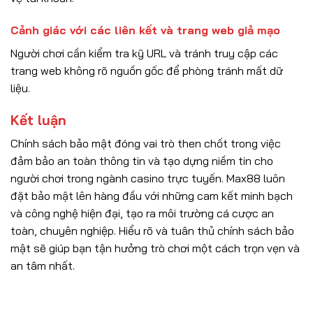
Cảnh giác với các liên kết và trang web giả mạo
Người chơi cần kiểm tra kỹ URL và tránh truy cập các
trang web không rõ nguồn gốc để phòng tránh mất dữ
liệu.
Kết luận
Chính sách bảo mật
đóng vai trò then chốt trong việc
đảm bảo an toàn thông tin và tạo dựng niềm tin cho
người chơi trong ngành casino trực tuyến. Max88 luôn
đặt bảo mật lên hàng đầu với những cam kết minh bạch
và công nghệ hiện đại, tạo ra môi trường cá cược an
toàn, chuyên nghiệp. Hiểu rõ và tuân thủ chính sách bảo
mật sẽ giúp bạn tận hưởng trò chơi một cách trọn vẹn và
an tâm nhất.