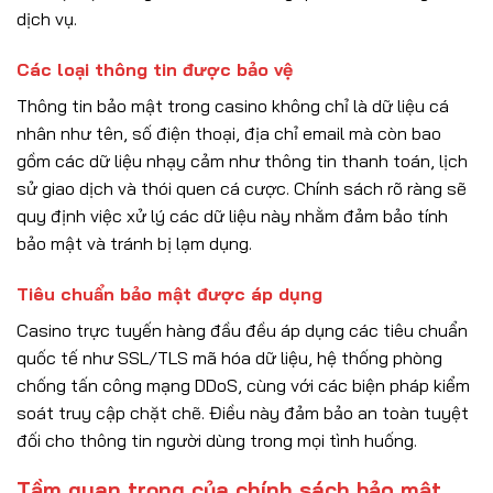
dịch vụ.
Các loại thông tin được bảo vệ
Thông tin bảo mật trong casino không chỉ là dữ liệu cá
nhân như tên, số điện thoại, địa chỉ email mà còn bao
gồm các dữ liệu nhạy cảm như thông tin thanh toán, lịch
sử giao dịch và thói quen cá cược. Chính sách rõ ràng sẽ
quy định việc xử lý các dữ liệu này nhằm đảm bảo tính
bảo mật và tránh bị lạm dụng.
Tiêu chuẩn bảo mật được áp dụng
Casino trực tuyến hàng đầu đều áp dụng các tiêu chuẩn
quốc tế như SSL/TLS mã hóa dữ liệu, hệ thống phòng
chống tấn công mạng DDoS, cùng với các biện pháp kiểm
soát truy cập chặt chẽ. Điều này đảm bảo an toàn tuyệt
đối cho thông tin người dùng trong mọi tình huống.
Tầm quan trọng của chính sách bảo mật