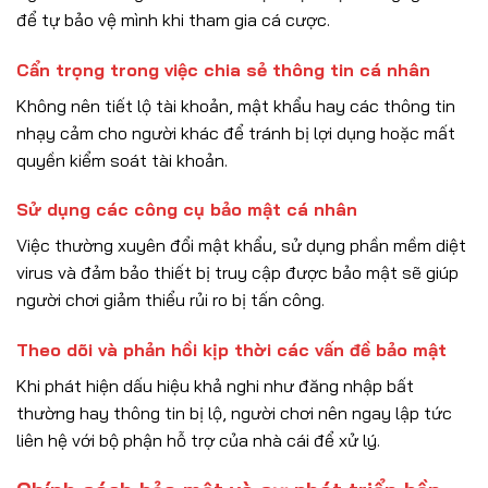
để tự bảo vệ mình khi tham gia cá cược.
Cẩn trọng trong việc chia sẻ thông tin cá nhân
Không nên tiết lộ tài khoản, mật khẩu hay các thông tin
nhạy cảm cho người khác để tránh bị lợi dụng hoặc mất
quyền kiểm soát tài khoản.
Sử dụng các công cụ bảo mật cá nhân
Việc thường xuyên đổi mật khẩu, sử dụng phần mềm diệt
virus và đảm bảo thiết bị truy cập được bảo mật sẽ giúp
người chơi giảm thiểu rủi ro bị tấn công.
Theo dõi và phản hồi kịp thời các vấn đề bảo mật
Khi phát hiện dấu hiệu khả nghi như đăng nhập bất
thường hay thông tin bị lộ, người chơi nên ngay lập tức
liên hệ với bộ phận hỗ trợ của nhà cái để xử lý.