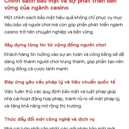
Chính sách bảo mật và sự phát triển bền
vững của ngành casino
Một chính sách bảo mật hiệu quả không chỉ phục vụ mục
tiêu bảo vệ người chơi mà còn góp phần phát triển ngành
casino trở nên chuyên nghiệp và bền vững.
Xây dựng lòng tin từ cộng đồng người chơi
Khách hàng tin tưởng vào sự an toàn và công bằng sẽ dễ
dàng trở thành người chơi trung thành, góp phần tạo nên
cộng đồng cá cược lành mạnh.
Đáp ứng yêu cầu pháp lý và tiêu chuẩn quốc tế
Việc tuân thủ các quy định bảo mật và luật pháp giúp
nhà cái hoạt động hợp pháp, tránh rủi ro về mặt pháp lý
và tăng khả năng mở rộng thị trường.
Thúc đẩy đổi mới công nghệ và dịch vụ
Nhà cái luôn phải cập nhật các giải pháp bảo mật mới