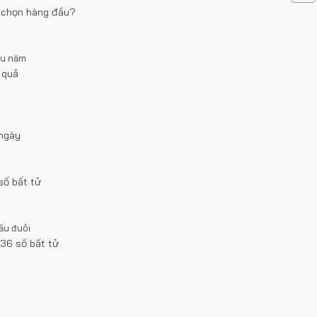
a chọn hàng đầu?
âu năm
 quả
 ngày
số bất tử
ầu đuôi
 36 số bất tử