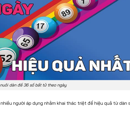
 nuôi dàn đề 36 số bất tử theo ngày
nhiều người áp dụng nhằm khai thác triệt để hiệu quả từ dàn 