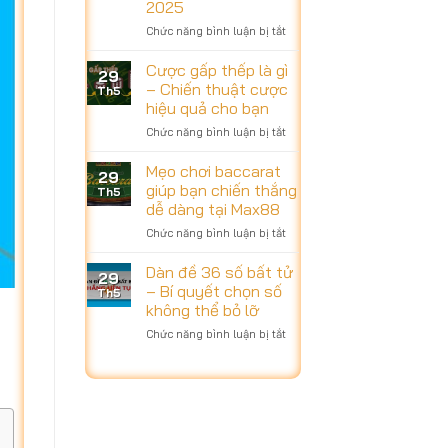
2025
Trò
chơi
ở
Chức năng bình luận bị tắt
giải
Có
trí
nên
Cược gấp thếp là gì
29
đỉnh
chơi
– Chiến thuật cược
Th5
cao
kèo
hiệu quả cho bạn
thu
rung?
hút
ở
Chức năng bình luận bị tắt
Bí
Cược
quyết
gấp
chơi
Mẹo chơi baccarat
29
thếp
hiệu
giúp bạn chiến thắng
Th5
là
quả
dễ dàng tại Max88
gì
và
ở
Chức năng bình luận bị tắt
–
an
Mẹo
Chiến
toàn
chơi
thuật
2025
Dàn đề 36 số bất tử
29
baccarat
cược
– Bí quyết chọn số
Th5
giúp
hiệu
không thể bỏ lỡ
bạn
quả
ở
Chức năng bình luận bị tắt
chiến
cho
Dàn
thắng
bạn
đề
dễ
36
dàng
số
tại
bất
Max88
tử