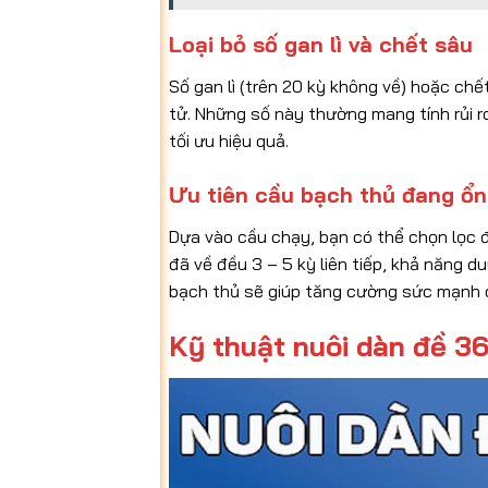
Loại bỏ số gan lì và chết sâu
Số gan lì (trên 20 kỳ không về) hoặc chế
tử. Những số này thường mang tính rủi r
tối ưu hiệu quả.
Ưu tiên cầu bạch thủ đang ổn
Dựa vào cầu chạy, bạn có thể chọn lọc 
đã về đều 3 – 5 kỳ liên tiếp, khả năng du
bạch thủ sẽ giúp tăng cường sức mạnh 
Kỹ thuật nuôi dàn đề 36