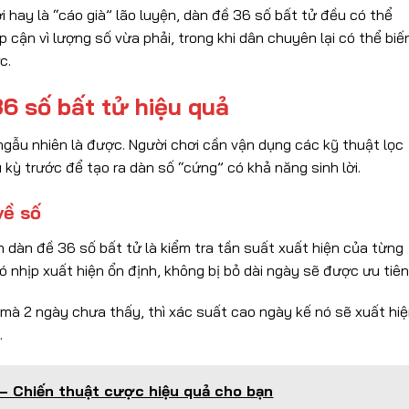
 hay là “cáo già” lão luyện, dàn đề 36 số bất tử đều có thể
ếp cận vì lượng số vừa phải, trong khi dân chuyên lại có thể biế
c.
6 số bất tử hiệu quả
ngẫu nhiên là được. Người chơi cần vận dụng các kỹ thuật lọc
 kỳ trước để tạo ra dàn số “cứng” có khả năng sinh lời.
về số
n dàn đề 36 số bất tử là kiểm tra tần suất xuất hiện của từng
 nhịp xuất hiện ổn định, không bị bỏ dài ngày sẽ được ưu tiên
 mà 2 ngày chưa thấy, thì xác suất cao ngày kế nó sẽ xuất hiệ
.
 – Chiến thuật cược hiệu quả cho bạn