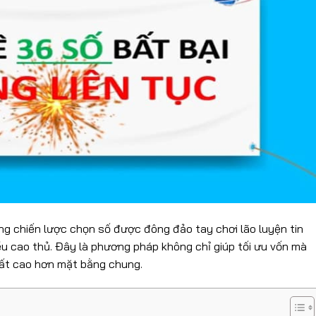
ng chiến lược chọn số được đông đảo tay chơi lão luyện tin
iều cao thủ. Đây là phương pháp không chỉ giúp tối ưu vốn mà
uất cao hơn mặt bằng chung.