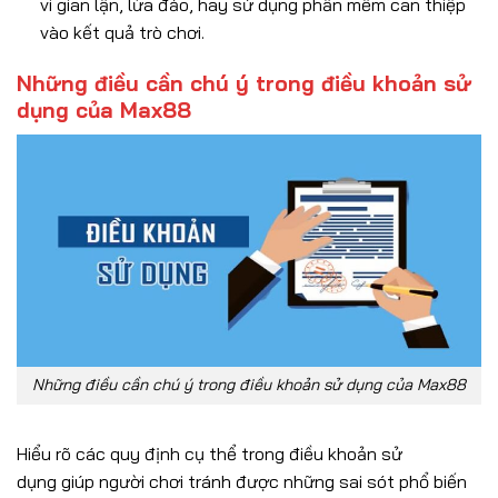
vi gian lận, lừa đảo, hay sử dụng phần mềm can thiệp
vào kết quả trò chơi.
Những điều cần chú ý trong điều khoản sử
dụng của Max88
Những điều cần chú ý trong điều khoản sử dụng của Max88
Hiểu rõ các quy định cụ thể trong điều khoản sử
dụng
giúp người chơi tránh được những sai sót phổ biến