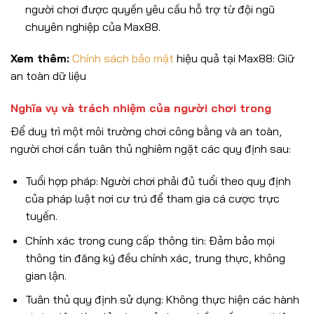
người chơi được quyền yêu cầu hỗ trợ từ đội ngũ
chuyên nghiệp của Max88.
Xem thêm:
Chính sách bảo mật
hiệu quả tại Max88: Giữ
an toàn dữ liệu
Nghĩa vụ và trách nhiệm của người chơi trong
Để duy trì một môi trường chơi công bằng và an toàn,
người chơi cần tuân thủ nghiêm ngặt các quy định sau:
Tuổi hợp pháp
: Người chơi phải đủ tuổi theo quy định
của pháp luật nơi cư trú để tham gia cá cược trực
tuyến.
Chính xác trong cung cấp thông tin
: Đảm bảo mọi
thông tin đăng ký đều chính xác, trung thực, không
gian lận.
Tuân thủ quy định sử dụng
: Không thực hiện các hành