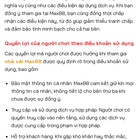
nghĩa vụ cũng như các điều kiện áp dụng dịch vụ. Khi bạn
đồng ý tham gia tại Max88, bạn cũng đồng thời chấp
nhận các điều kiện này, từ đó giúp giảm thiểu tranh chấp
và đảm bảo tính minh bạch cho cả hai bên.
Quyền lợi của người chơi theo điều khoản sử dụng
Các quyền lợi mà người chơi được hưởng khi tham gia
nhà cái Max88
được quy định rõ trong điều khoản sử
dụng
, bao gồm:
Bảo mật thông tin cá nhân
: Max88 cam kết giữ kín mọi
thông tin cá nhân, không tiết lộ cho bên thứ ba khi
chưa được sự đồng ý.
Truy cập và sử dụng dịch vụ hợp pháp
: Người chơi có
quyền truy cập vào nền tảng, sử dụng các dịch vụ
được cung cấp trong phạm vi hợp pháp.
Hỗ trợ khách hàng
: Khi gặp khó khăn hay thắc mắc,