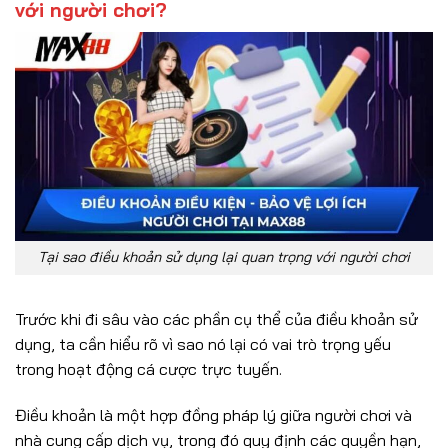
với người chơi?
Tại sao điều khoản sử dụng lại quan trọng với người chơi
Trước khi đi sâu vào các phần cụ thể của điều khoản sử
dụng
, ta cần hiểu rõ vì sao nó lại có vai trò trọng yếu
trong hoạt động cá cược trực tuyến.
Điều khoản
là một hợp đồng pháp lý giữa người chơi và
nhà cung cấp dịch vụ, trong đó quy định các quyền hạn,