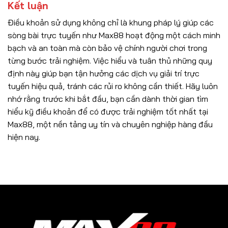
Kết luận
Điều khoản sử dụng
không chỉ là khung pháp lý giúp các
sòng bài trực tuyến như Max88 hoạt động một cách minh
bạch và an toàn mà còn bảo vệ chính người chơi trong
từng bước trải nghiệm. Việc hiểu và tuân thủ những quy
định này giúp bạn tận hưởng các dịch vụ giải trí trực
tuyến hiệu quả, tránh các rủi ro không cần thiết. Hãy luôn
nhớ rằng trước khi bắt đầu, bạn cần dành thời gian tìm
hiểu kỹ đ
iều khoản
để có được trải nghiệm tốt nhất tại
Max88, một nền tảng uy tín và chuyên nghiệp hàng đầu
hiện nay.