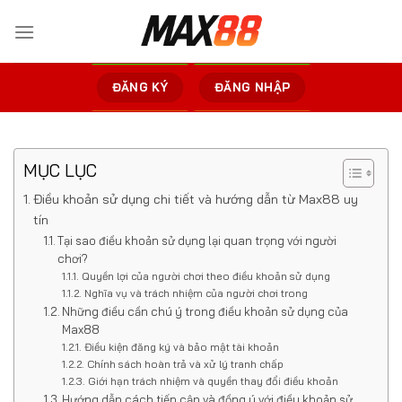
Bỏ
qua
nội
dung
ĐĂNG KÝ
ĐĂNG NHẬP
MỤC LỤC
Điều khoản sử dụng chi tiết và hướng dẫn từ Max88 uy
tín
Tại sao điều khoản sử dụng lại quan trọng với người
chơi?
Quyền lợi của người chơi theo điều khoản sử dụng
Nghĩa vụ và trách nhiệm của người chơi trong
Những điều cần chú ý trong điều khoản sử dụng của
Max88
Điều kiện đăng ký và bảo mật tài khoản
Chính sách hoàn trả và xử lý tranh chấp
Giới hạn trách nhiệm và quyền thay đổi điều khoản
Hướng dẫn cách tiếp cận và đồng ý với điều khoản sử