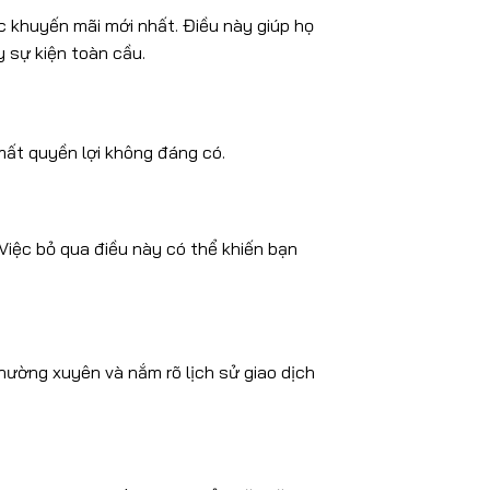
c khuyến mãi mới nhất. Điều này giúp họ
y sự kiện toàn cầu.
mất quyền lợi không đáng có.
Việc bỏ qua điều này có thể khiến bạn
thường xuyên và nắm rõ lịch sử giao dịch