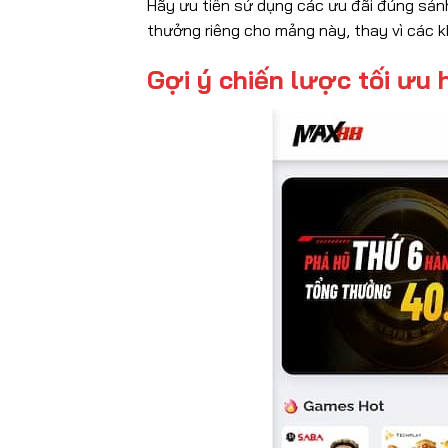
Hãy ưu tiên sử dụng các ưu đãi đúng sảnh
thưởng riêng cho mảng này, thay vì các k
Gợi ý chiến lược tối ưu