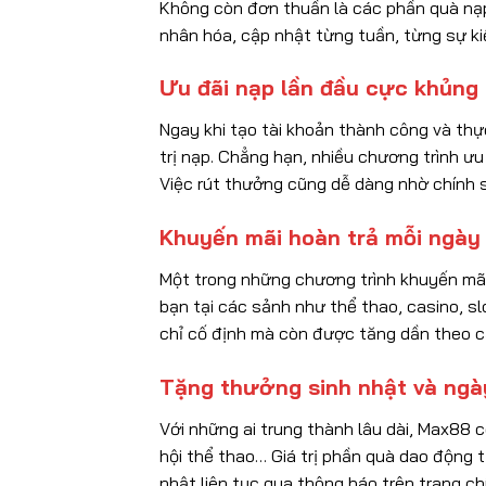
Không còn đơn thuần là các phần quà nạ
nhân hóa, cập nhật từng tuần, từng sự kiệ
Ưu đãi nạp lần đầu cực khủng
Ngay khi tạo tài khoản thành công và thự
trị nạp. Chẳng hạn, nhiều chương trình ư
Việc rút thưởng cũng dễ dàng nhờ chính 
Khuyến mãi hoàn trả mỗi ngày
Một trong những chương trình
khuyến mã
bạn tại các sảnh như thể thao, casino, sl
chỉ cố định mà còn được tăng dần theo cấ
Tặng thưởng sinh nhật và ngày
Với những ai trung thành lâu dài, Max88 c
hội thể thao… Giá trị phần quà dao động
nhật liên tục qua thông báo trên trang ch