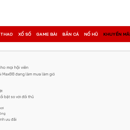
 THAO
XỔ SỐ
GAME BÀI
BẮN CÁ
NỔ HŨ
KHUYẾN MÃ
ho mọi hội viên
mãi Max88 đang làm mưa làm gió
ệt
 bật so với đối thủ
hơi
hóng
ình ưu đãi