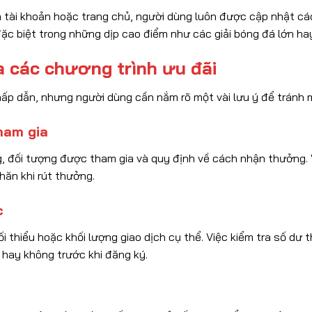
n tài khoản hoặc trang chủ, người dùng luôn được cập nhật cá
đặc biệt trong những dịp cao điểm như các giải bóng đá lớn ha
a các chương trình ưu đãi
ấp dẫn, nhưng người dùng cần nắm rõ một vài lưu ý để tránh 
ham gia
g, đối tượng được tham gia và quy định về cách nhận thưởng. 
ăn khi rút thưởng.
c
 thiểu hoặc khối lượng giao dịch cụ thể. Việc kiểm tra số dư 
 hay không trước khi đăng ký.