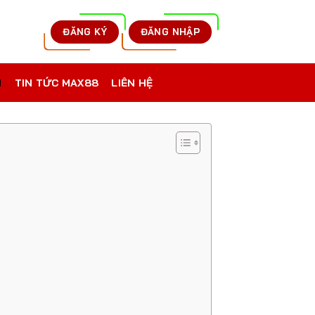
ĐĂNG KÝ
ĐĂNG NHẬP
I
TIN TỨC MAX88
LIÊN HỆ