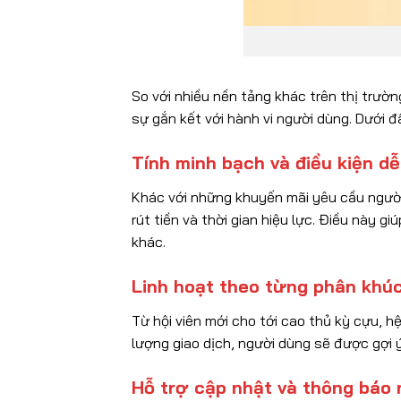
So với nhiều nền tảng khác trên thị trườ
sự gắn kết với hành vi người dùng. Dưới đâ
Tính minh bạch và điều kiện dễ
Khác với những khuyến mãi yêu cầu người 
rút tiền và thời gian hiệu lực. Điều này 
khác.
Linh hoạt theo từng phân khú
Từ hội viên mới cho tới cao thủ kỳ cựu, h
lượng giao dịch, người dùng sẽ được gợi ý
Hỗ trợ cập nhật và thông báo