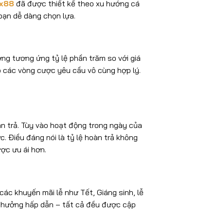
ax88
đã được thiết kế theo xu hướng cá
 bạn dễ dàng chọn lựa.
ng tương ứng tỷ lệ phần trăm so với giá
eo các vòng cược yêu cầu vô cùng hợp lý.
n trả. Tùy vào hoạt động trong ngày của
. Điều đáng nói là tỷ lệ hoàn trả không
ợc ưu ái hơn.
các khuyến mãi lễ như Tết, Giáng sinh, lễ
 thưởng hấp dẫn – tất cả đều được cập