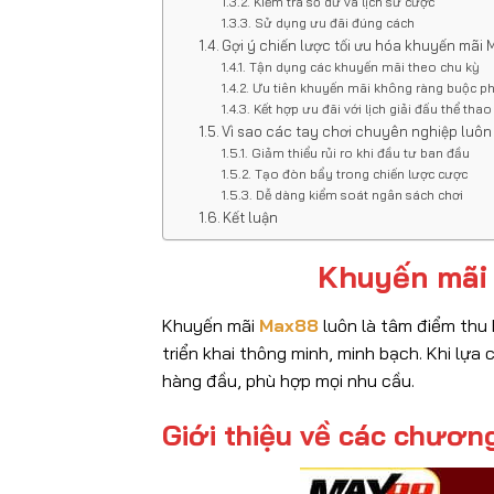
Kiểm tra số dư và lịch sử cược
Sử dụng ưu đãi đúng cách
Gợi ý chiến lược tối ưu hóa khuyến mãi
Tận dụng các khuyến mãi theo chu kỳ
Ưu tiên khuyến mãi không ràng buộc p
Kết hợp ưu đãi với lịch giải đấu thể thao
Vì sao các tay chơi chuyên nghiệp luô
Giảm thiểu rủi ro khi đầu tư ban đầu
Tạo đòn bẩy trong chiến lược cược
Dễ dàng kiểm soát ngân sách chơi
Kết luận
Khuyến mãi 
Khuyến mãi
Max88
luôn là tâm điểm thu 
triển khai thông minh, minh bạch. Khi lựa
hàng đầu, phù hợp mọi nhu cầu.
Giới thiệu về các chươn