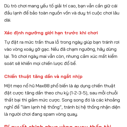
Dù trò chơi mang yếu tố giải trí cao, bạn vẫn cần giữ cái
đầu lạnh để bảo toàn nguồn vốn và duy trì cuộc chơi lâu
dài.
Xác định ngưỡng giới hạn trước khi chơi
Tự đặt ra mức trần thua lỗ trong ngày giúp bạn tránh rơi
vào vòng xoáy gỡ gạc. Nếu đã chạm ngưỡng, hãy dừng
lại. Trò chơi ngày mai vẫn còn, nhưng cảm xúc mất kiểm
soát sẽ khiến mọi chiến lược đổ bể.
Chiến thuật tăng dần và ngắt nhịp
Một mẹo nổ hũ Max88 phổ biến là áp dụng chiến thuật
đặt cược tăng dần theo chu kỳ (1-2-3-5), sau mỗi chuỗi
thất bại thì giảm mức cược. Song song đó là các khoảng
nghỉ để “làm lạnh hệ thống”, tránh bị hệ thống nhận diện
là người chơi đang spam vòng quay.
Bí quyết chinh phục vòng quay thần tài