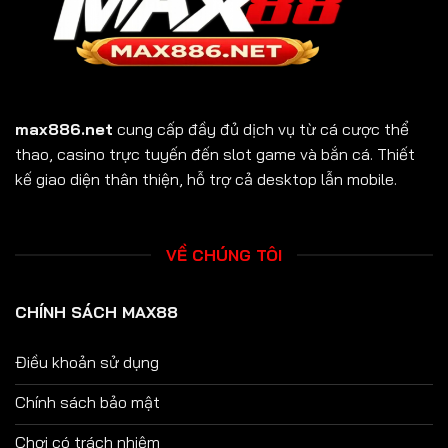
max886.net
cung cấp đầy đủ dịch vụ từ cá cược thể
thao, casino trực tuyến đến slot game và bắn cá. Thiết
kế giao diện thân thiện, hỗ trợ cả desktop lẫn mobile.
VỀ CHÚNG TÔI
CHÍNH SÁCH MAX88
Điều khoản sử dụng
Chính sách bảo mật
Chơi có trách nhiệm