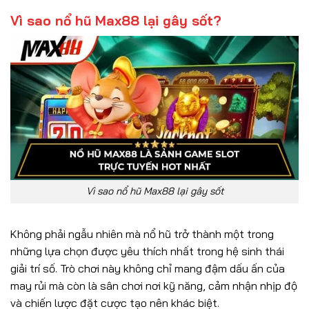
Vì sao nổ hũ Max88 lại gây sốt?
Vì sao nổ hũ Max88 lại gây sốt
Không phải ngẫu nhiên mà nổ hũ trở thành một trong
những lựa chọn được yêu thích nhất trong hệ sinh thái
giải trí số. Trò chơi này không chỉ mang đậm dấu ấn của
may rủi mà còn là sân chơi nơi kỹ năng, cảm nhận nhịp độ
và chiến lược đặt cược tạo nên khác biệt.