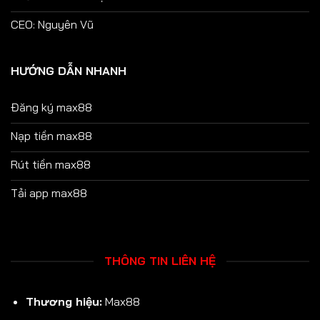
CEO: Nguyên Vũ
HƯỚNG DẪN NHANH
Đăng ký max88
Nạp tiền max88
Rút tiền max88
Tải app max88
THÔNG TIN LIÊN HỆ
Thương hiệu:
Max88