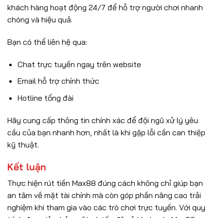
khách hàng hoạt động 24/7 để hỗ trợ người chơi nhanh
chóng và hiệu quả.
Bạn có thể liên hệ qua:
Chat trực tuyến ngay trên website
Email hỗ trợ chính thức
Hotline tổng đài
Hãy cung cấp thông tin chính xác để đội ngũ xử lý yêu
cầu của bạn nhanh hơn, nhất là khi gặp lỗi cần can thiệp
kỹ thuật.
Kết luận
Thực hiện rút tiền Max88 đúng cách không chỉ giúp bạn
an tâm về mặt tài chính mà còn góp phần nâng cao trải
nghiệm khi tham gia vào các trò chơi trực tuyến. Với quy