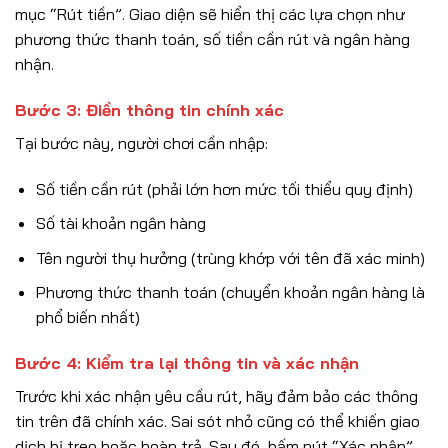
mục “Rút tiền”. Giao diện sẽ hiển thị các lựa chọn như
phương thức thanh toán, số tiền cần rút và ngân hàng
nhận.
Bước 3: Điền thông tin chính xác
Tại bước này, người chơi cần nhập:
Số tiền cần rút (phải lớn hơn mức tối thiểu quy định)
Số tài khoản ngân hàng
Tên người thụ hưởng (trùng khớp với tên đã xác minh)
Phương thức thanh toán (chuyển khoản ngân hàng là
phổ biến nhất)
Bước 4: Kiểm tra lại thông tin và xác nhận
Trước khi xác nhận yêu cầu rút, hãy đảm bảo các thông
tin trên đã chính xác. Sai sót nhỏ cũng có thể khiến giao
dịch bị treo hoặc hoàn trả. Sau đó, bấm nút “Xác nhận”