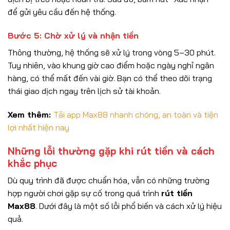
để gửi yêu cầu đến hệ thống.
Bước 5: Chờ xử lý và nhận tiền
Thông thường, hệ thống sẽ xử lý trong vòng 5–30 phút.
Tuy nhiên, vào khung giờ cao điểm hoặc ngày nghỉ ngân
hàng, có thể mất đến vài giờ. Bạn có thể theo dõi trạng
thái giao dịch ngay trên lịch sử tài khoản.
Xem thêm:
Tải app Max88 nhanh chóng, an toàn và tiện
lợi nhất hiện nay
Những lỗi thường gặp khi rút tiền và cách
khắc phục
Dù quy trình đã được chuẩn hóa, vẫn có những trường
hợp người chơi gặp sự cố trong quá trình
rút tiền
Max88
. Dưới đây là một số lỗi phổ biến và cách xử lý hiệu
quả.