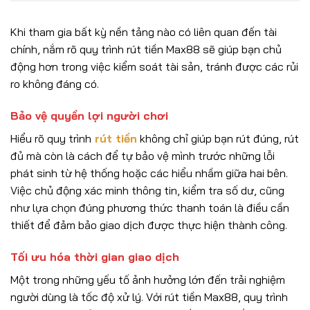
Khi tham gia bất kỳ nền tảng nào có liên quan đến tài
chính, nắm rõ quy trình rút tiền Max88 sẽ giúp bạn chủ
động hơn trong việc kiểm soát tài sản, tránh được các rủi
ro không đáng có.
Bảo vệ quyền lợi người chơi
Hiểu rõ quy trình
rút tiền
không chỉ giúp bạn rút đúng, rút
đủ mà còn là cách để tự bảo vệ mình trước những lỗi
phát sinh từ hệ thống hoặc các hiểu nhầm giữa hai bên.
Việc chủ động xác minh thông tin, kiểm tra số dư, cũng
như lựa chọn đúng phương thức thanh toán là điều cần
thiết để đảm bảo giao dịch được thực hiện thành công.
Tối ưu hóa thời gian giao dịch
Một trong những yếu tố ảnh hưởng lớn đến trải nghiệm
người dùng là tốc độ xử lý. Với
rút tiền Max88
, quy trình